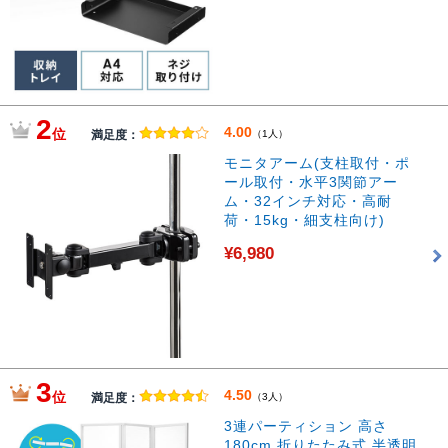
2
4.00
位
満足度：
（1人）
モニタアーム(支柱取付・ポ
ール取付・水平3関節アー
ム・32インチ対応・高耐
荷・15kg・細支柱向け)
¥6,980
3
4.50
位
満足度：
（3人）
3連パーティション 高さ
180cm 折りたたみ式 半透明