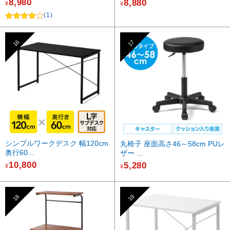
8,980
8,880
¥
¥
(1)
16
17
シンプルワークデスク 幅120cm
丸椅子 座面高さ46～58cm PUレ
奥行60...
ザー ...
10,800
5,280
¥
¥
18
19