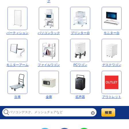
ク
パーティション
パソコンラック
プリンター台
モニター台
モニターアーム
ファイルワゴン
PCワゴン
デスクワゴン
台車
金庫
拡声器
アウトレット