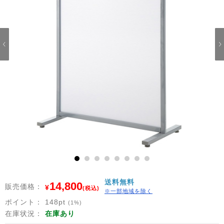
1
2
3
4
5
6
7
8
送料無料
14,800
販売価格：
¥
(税込)
※一部地域を除く
ポイント：
148
pt
(1%)
在庫状況：
在庫あり