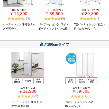
100-SPT001
SPT-0816WB
100-SPT020W
¥ 16,800
¥ 39,600
¥ 39,800
(39)
(5)
(1)
パーテーション 半透明タイ
パーテーション(ホワイト
3連パーティション(衝立・
プ W800×H...
ボード・マグネット仕様)
折りたたみ式・半...
高さ180cmタイプ
100-SPT013
100-SPT021W
¥ 17,980
¥ 39,800
(3)
(3)
パーテーション 床置き 自
3連パーティション 高さ
立式 半透明 幅...
180cm 折りた...