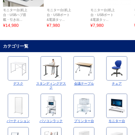
モニター台(机上
モニター台(机上
モニター台(机上
台・USBハブ搭
台・USBポート
台・USBポート
載・引き出...
&電源タッ...
&電源タッ...
¥14,980
¥7,980
¥7,980
カテゴリ一覧
デスク
スタンディングデス
会議テーブル
チェア
ク
パーティション
パソコンラック
プリンター台
モニター台