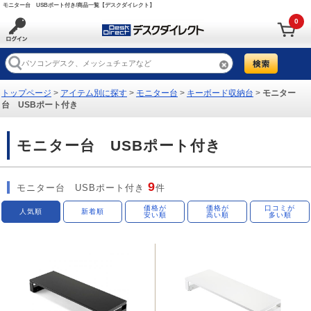
モニター台 USBポート付き/商品一覧【デスクダイレクト】
0
トップページ
>
アイテム別に探す
>
モニター台
>
キーボード収納台
>
モニター
台 USBポート付き
モニター台 USBポート付き
9
モニター台 USBポート付き
件
価格が
価格が
口コミが
人気順
新着順
安い順
高い順
多い順