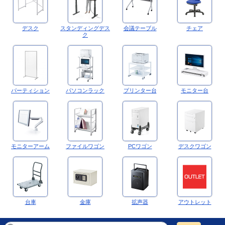
デスク
スタンディングデス
会議テーブル
チェア
ク
パーティション
パソコンラック
プリンター台
モニター台
モニターアーム
ファイルワゴン
PCワゴン
デスクワゴン
台車
金庫
拡声器
アウトレット