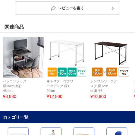
レビューを書く
関連商品
パソコンラック
キャスター付きワ
シンプルワークデ
幅55cm 奥行
ークデスク 幅1
スク 幅120c
48cm ...
20cm ...
m 奥行6...
¥8,880
¥12,800
¥10,800
カテゴリ一覧