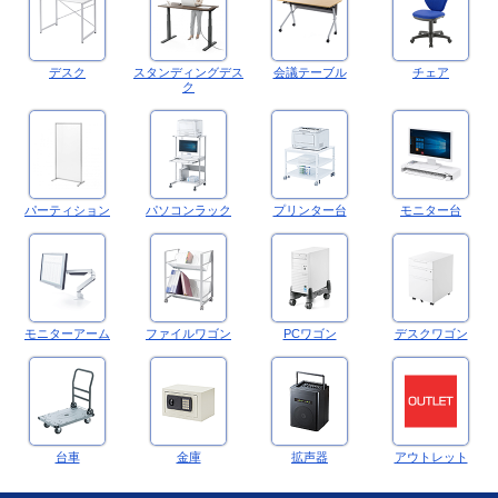
デスク
スタンディングデス
会議テーブル
チェア
ク
パーティション
パソコンラック
プリンター台
モニター台
モニターアーム
ファイルワゴン
PCワゴン
デスクワゴン
台車
金庫
拡声器
アウトレット