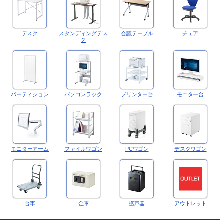
デスク
スタンディングデス
会議テーブル
チェア
ク
パーティション
パソコンラック
プリンター台
モニター台
モニターアーム
ファイルワゴン
PCワゴン
デスクワゴン
台車
金庫
拡声器
アウトレット