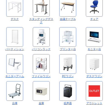
デスク
スタンディングデス
会議テーブル
チェア
ク
パーティション
パソコンラック
プリンター台
モニター台
モニターアーム
ファイルワゴン
PCワゴン
デスクワゴン
台車
金庫
拡声器
アウトレット