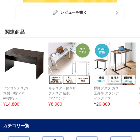
レビューを書く
関連商品
パソコンデスク(
キャスター付きサ
昇降デスク ガス
木製・幅120c
ブデスク 脇机
圧昇降 スタンデ
m×奥行6...
パソコンデ...
ィングデス...
¥14,800
¥8,980
¥26,800
カテゴリ一覧