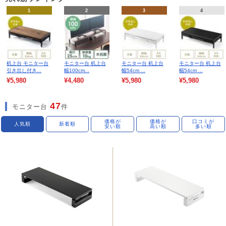
1
2
3
4
机上台 モニター台
モニター台 机上台
モニター台 机上台
モニター台 机上台
引き出し付き...
幅100cm...
幅54cm ...
幅54cm ...
¥5,980
¥4,480
¥5,980
¥5,980
47
モニター台
件
価格が
価格が
口コミが
人気順
新着順
安い順
高い順
多い順