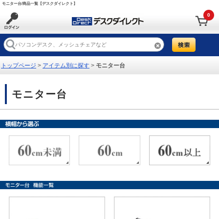
モニター台/商品一覧【デスクダイレクト】
0
トップページ
>
アイテム別に探す
>
モニター台
モニター台