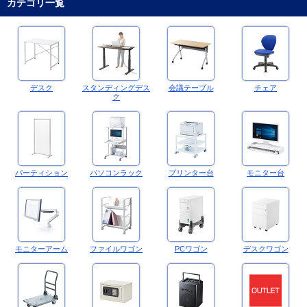
カテゴリ一覧
デスク
スタンディングデス
会議テーブル
チェア
ク
パーティション
パソコンラック
プリンター台
モニター台
モニターアーム
ファイルワゴン
PCワゴン
デスクワゴン